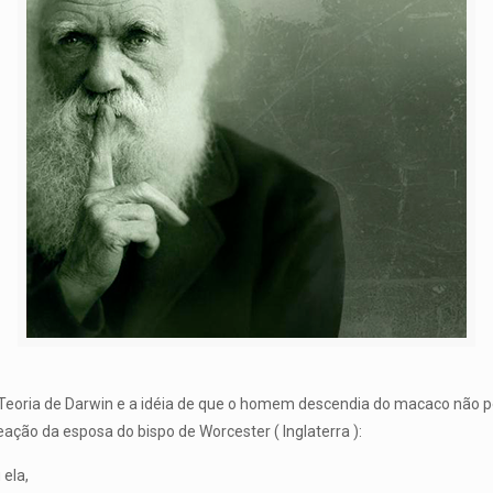
a Teoria de Darwin e a idéia de que o homem descendia do macaco não 
eação da esposa do bispo de Worcester ( Inglaterra ):
 ela,