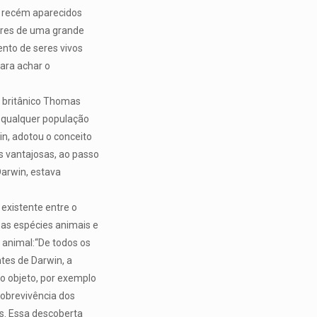
s recém aparecidos
dores de uma grande
nto de seres vivos
para achar o
co britânico Thomas
e qualquer população
in, adotou o conceito
s vantajosas, ao passo
Darwin, estava
 existente entre o
sas espécies animais e
 animal:“De todos os
tes de Darwin, a
 o objeto, por exemplo
sobrevivência dos
. Essa descoberta