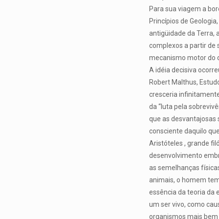
Para sua viagem a bor
Princípios de Geologi
antigüidade da Terra,
complexos a partir de 
mecanismo motor do d
A idéia decisiva ocorr
Robert Malthus, Estudo
cresceria infinitament
da “luta pela sobrevi
que as desvantajosas s
consciente daquilo que
Aristóteles , grande fi
desenvolvimento embri
as semelhanças física
animais, o homem tem,
essência da teoria da e
um ser vivo, como caus
organismos mais bem 