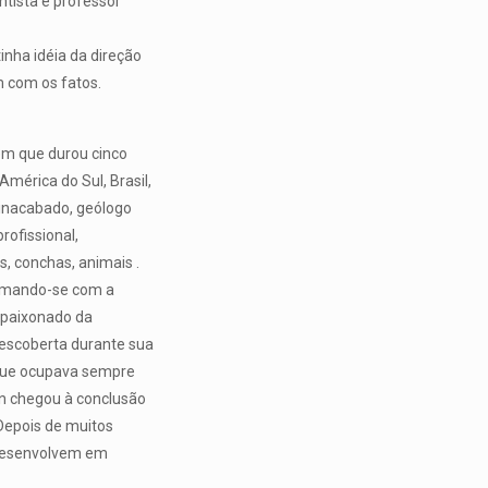
ntista e professor
nha idéia da direção
 com os fatos.
em que durou cinco
érica do Sul, Brasil,
 inacabado, geólogo
rofissional,
, conchas, animais .
iasmando-se com a
apaixonado da
descoberta durante sua
 que ocupava sempre
n chegou à conclusão
Depois de muitos
 desenvolvem em