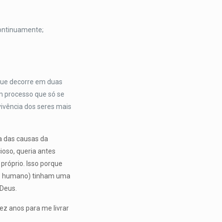
ontinuamente;
 que decorre em duas
m processo que só se
ivência dos seres mais
a das causas da
ioso, queria antes
próprio. Isso porque
to humano) tinham uma
 Deus.
z anos para me livrar