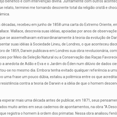
ejo benéfico e com intervenção divina. Juntamente com outros acontec
e relato, terminei me tornando descrente total da religião cristã e ch
lâmica.
s décadas, recebeu em junho de 1858 uma carta do Extremo Oriente, env
allace. Wallace, descrevia suas idéias, apoiadas por anos de observaçõe
s que se assemelhavam extraordinariamente à teoria da evolução de D
ntar suas idéias à Sociedade Lineu, de Londres, o que aconteceu dis
ro de 1859, Darwin publicava em Londres sua obra revolucionária, com o
ies por Meio da Seleção Natural ou a Conservação das Raças Favorecid
xo a anedota de Adão e Eva e o Jardim do Éden num dilúvio de dados cien
tou-se no mesmo dia. Embora tenha evitado qualquer referência a u
vo uma frase um pouco dúbia, estalou a polêmica entre os que acredita
á resistência contra a teoria de Darwin e a idéia de que o homem desc
 a esperar mais uma década antes de publicar, em 1871, seus pensame
rados muito antes em seus cadernos de apontamentos, na obra “A De
 que registra o homem à ordem dos primatas. Nessa obra analisou f