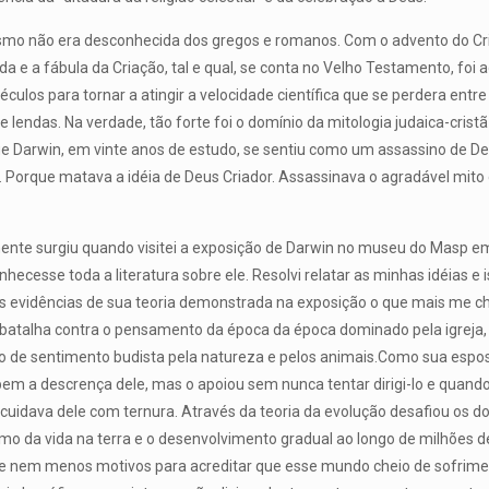
ismo não era desconhecida dos gregos e romanos. Com o advento do Cr
da e a fábula da Criação, tal e qual, se conta no Velho Testamento, foi
culos para tornar a atingir a velocidade científica que se perdera entr
e lendas. Na verdade, tão forte foi o domínio da mitologia judaica-cris
e Darwin, em vinte anos de estudo, se sentiu como um assassino de De
. Porque matava a idéia de Deus Criador. Assassinava o agradável mito
omente surgiu quando visitei a exposição de Darwin no museu do Masp e
hecesse toda a literatura sobre ele. Resolvi relatar as minhas idéias e 
as evidências de sua teoria demonstrada na exposição o que mais me 
a batalha contra o pensamento da época da época dominado pela igreja, e
algo de sentimento budista pela natureza e pelos animais.Como sua espo
bem a descrença dele, mas o apoiou sem nunca tentar dirigi-lo e quando
cuidava dele com ternura. Através da teoria da evolução desafiou os d
o da vida na terra e o desenvolvimento gradual ao longo de milhões de
 e nem menos motivos para acreditar que esse mundo cheio de sofrimen