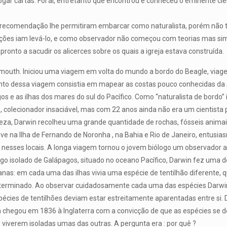
jogar cartas. Foi aí, entretanto que encontrou e conheceu o eminente cie
 recomendação lhe permitiram embarcar como naturalista, porém não ti
ções iam levá-lo, e como observador não começou com teorias mas sim
ronto a sacudir os alicerces sobre os quais a igreja estava construída.
ymouth. Iniciou uma viagem em volta do mundo a bordo do Beagle, viag
o dessa viagem consistia em mapear as costas pouco conhecidas da Am
os e as ilhas dos mares do sul do Pacífico. Como “naturalista de bordo”
, colecionador insaciável, mas com 22 anos ainda não era um cientista p
eza, Darwin recolheu uma grande quantidade de rochas, fósseis animais
ve na Ilha de Fernando de Noronha , na Bahia e Rio de Janeiro, entus
nesses locais. A longa viagem tornou o jovem biólogo um observador 
ago isolado de Galápagos, situado no oceano Pacífico, Darwin fez uma 
nas: em cada uma das ilhas vivia uma espécie de tentilhão diferente,
eterminado. Ao observar cuidadosamente cada uma das espécies Darwi
écies de tentilhões deviam estar estreitamente aparentadas entre si. 
n chegou em 1836 à Inglaterra com a convicção de que as espécies se
e viverem isoladas umas das outras. A pergunta era : por quê ?