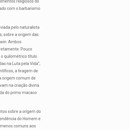
imentos religiosos do
ocado com o barbarismo
iada pelo naturalista
s, sobre a origem das
arwin. Ambos
cretamente. Pouco
 quilométrico título
as na Luta pela Vida”,
tíficos, a tiragem de
ma origem comum de
vam na criação divina
enda do primo macaco
ntos sobre a origem do
scendência do Homem e
enômenos comuns aos