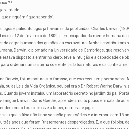
co ? !
ja verdade.
 que ninguém fique sabendo”.
ólogos e paleontólogos já haviam sido publicadas. Charles Darwin (180
incoln, 12 de fevereiro de 1809, o emancipador da mente humana das 
or do corpo humano dos grilhões da escravatura. Ambos contribuíram 
mana. Darwin, diplomado na Universidade de Cambridge, que resolvera 
 e estava disposto a entrar no clero, teve a intuição e a capacidade de 
s para ordenar num sistema coerente os fatos naturais e os conhecime
mo Darwin, foi um naturalista famoso, que escreveu um poema sobre 
a, ou as Leis da Vida Orgânica, seu pai era o Dr. Robert Waring Darwin
s. Quando jovem instalou um laboratório secreto no jardim do pai. Port
ro-sangue Darwin. Como Goethe, aprendeu muito pouco em sala de aula.
ndeu muito fora, inclusive a beber, namorar e jogar.
decidiu que o filho não tinha vocação para médico e o internou com 18 
ou três anos que foram “tristementes desperdiçados. E, o que foi pior,