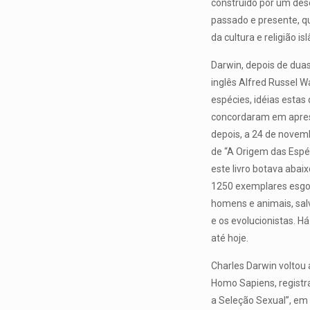
construído por um des
passado e presente, qu
da cultura e religião is
Darwin, depois de dua
inglês Alfred Russel W
espécies, idéias esta
concordaram em aprese
depois, a 24 de novemb
de “A Origem das Espéc
este livro botava abai
1250 exemplares esgo
homens e animais, sal
e os evolucionistas. H
até hoje.
Charles Darwin voltou
Homo Sapiens, regist
a Seleção Sexual”, em