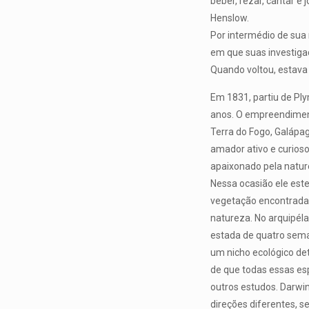
beber, rezar, cantar e 
Henslow.
Por intermédio de sua
em que suas investiga
Quando voltou, estava p
Em 1831, partiu de Pl
anos. O empreendiment
Terra do Fogo, Galápag
amador ativo e curioso
apaixonado pela natur
Nessa ocasião ele este
vegetação encontrada 
natureza. No arquipél
estada de quatro sema
um nicho ecológico d
de que todas essas esp
outros estudos. Darwi
direções diferentes, s