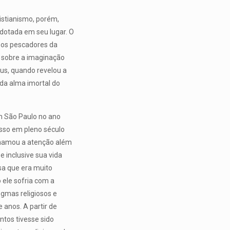
istianismo, porém,
 adotada em seu lugar. O
e os pescadores da
tã sobre a imaginação
us, quando revelou a
 da alma imortal do
m São Paulo no ano
isso em pleno século
chamou a atenção além
 inclusive sua vida
sa que era muito
 ele sofria com a
ogmas religiosos e
 anos. A partir de
tos tivesse sido