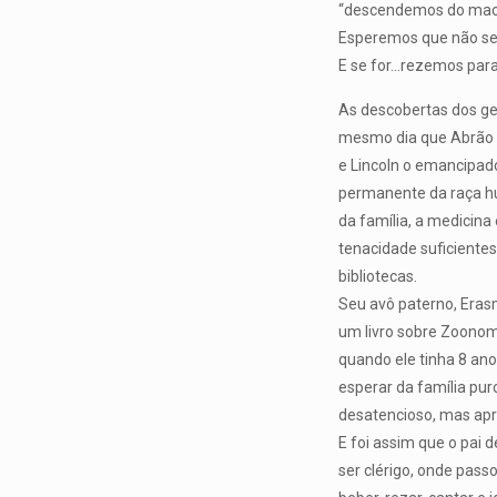
“descendemos do maca
Esperemos que não se
E se for…rezemos para
As descobertas dos ge
mesmo dia que Abrão L
e Lincoln o emancipad
permanente da raça hu
da família, a medicina
tenacidade suficiente
bibliotecas.
Seu avô paterno, Eras
um livro sobre Zoonomi
quando ele tinha 8 ano
esperar da família pu
desatencioso, mas apre
E foi assim que o pai 
ser clérigo, onde pass