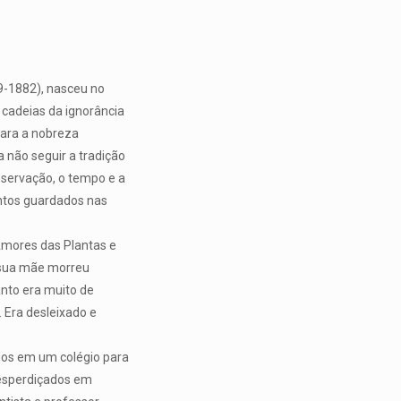
9-1882), nasceu no
cadeias da ignorância
para a nobreza
não seguir a tradição
observação, o tempo e a
ntos guardados nas
Amores das Plantas e
, sua mãe morreu
anto era muito de
 Era desleixado e
anos em um colégio para
 desperdiçados em