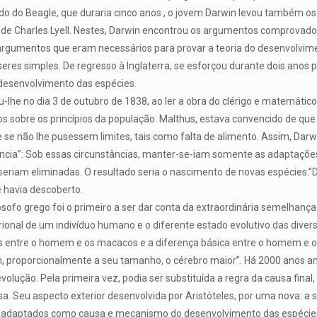
do do Beagle, que duraria cinco anos , o jovem Darwin levou também o
a, de Charles Lyell. Nestes, Darwin encontrou os argumentos comprova
 argumentos que eram necessários para provar a teoria do desenvolvime
seres simples. De regresso à Inglaterra, se esforçou durante dois anos 
esenvolvimento das espécies.
eu-lhe no dia 3 de outubro de 1838, ao ler a obra do clérigo e matemáti
s sobre os princípios da população. Malthus, estava convencido de qu
e se não lhe pusessem limites, tais como falta de alimento. Assim, Darw
vência”: Sob essas circunstâncias, manter-se-iam somente as adaptaçõe
eriam eliminadas. O resultado seria o nascimento de novas espécies.”
 havia descoberto.
lósofo grego foi o primeiro a ser dar conta da extraordinária semelhança
onal de um indivíduo humano e o diferente estado evolutivo das diver
s entre o homem e os macacos e a diferença básica entre o homem e o
 proporcionalmente a seu tamanho, o cérebro maior”. Há 2000 anos an
volução. Pela primeira vez, podia ser substituída a regra da causa final,
a. Seu aspecto exterior desenvolvida por Aristóteles, por uma nova: a 
adaptados como causa e mecanismo do desenvolvimento das espécies