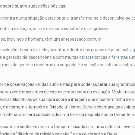
e sobre quatro suposições básicas:
ncontra numa situação estacionária; transforma-se e desenvolve-se c
nto, a evolução, ocorre de modo constante e progressivo;
ivos, incluindo o homem, têm um antepassado comum;
 evolução da vida é a seleção natural dentro dos grupos de população,
 é a geração de descendência com muitas características diferentes (u
 meio da genética moderna); a segunda é a seleção na luta pela sobrev
r de observações válidas suficientes para poder superar sua ignorânci
perou vinte anos antes de escrever sua teoria da evolução. Muito minuc
ncias filosóficas de sua obra sobre a imagem que o homem tinha de si 
a que o homem e também a “cidadela” (como Darwin chamava ao espíri
se materialismo era considerado uma heresia naquela época temente a
 como se sentia Eu mesmo também casado com uma católica , levei de
uência da “ditadura da religião celestial” e da celebração à Deus.