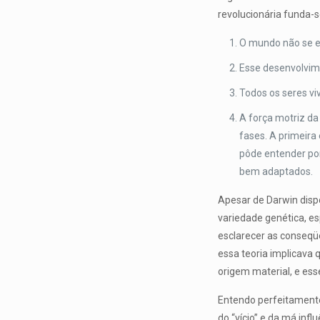
revolucionária funda-s
O mundo não se e
Esse desenvolvime
Todos os seres v
A força motriz da
fases. A primeira
pôde entender por
bem adaptados.
Apesar de Darwin dispo
variedade genética, es
esclarecer as conseqüê
essa teoria implicav
origem material, e es
Entendo perfeitamente
do “vício” e da má infl